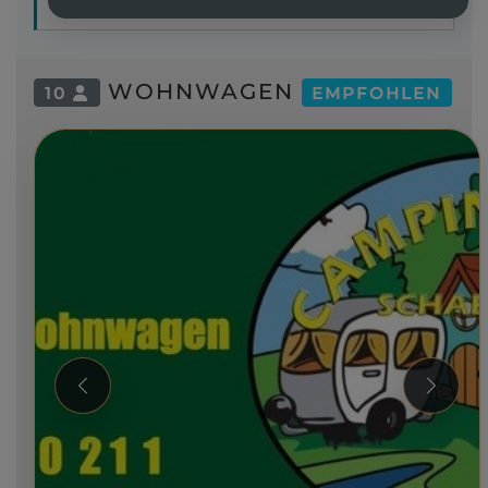
WOHNWAGEN
10
EMPFOHLEN
Zurück
Weiter