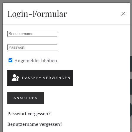
Login-Formular
Zum Hauptinhalt springen
SR_ASK_FOR_LOGIN_REGISTER
Anreisedatum
Angemeldet bleiben
Abreisedatum
PASSKEY VERWENDEN
ANMELDEN
SUCHE
Passwort vergessen?
Benutzername vergessen?
Unterkunft/Stellplätze & Preise
1